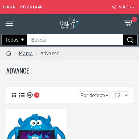
LOGIN
REGISTRAR
S/.
SOLES
0
Todos
Marca
Advance
ADVANCE
0