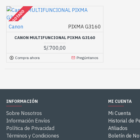
AGOTADO
Canon
PIXMA G3160
CANON MULTIFUNCIONAL PIXMA G3160
S/.700,00
Compra ahora
Pregúntanos
INFORMACIÓN
MI CUENTA
Sobre Nosotros
Mi Cuenta
Información Envíos
Historial de P
Política de Privacidad
Afiliados
Términos y Condiciones
Boletín de Not