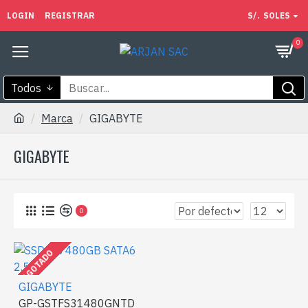
LOGIN
REGISTRAR
S/.
SOLES
0
Todos
Marca
GIGABYTE
GIGABYTE
0
AGOTADO
GIGABYTE
GP-GSTFS31480GNTD