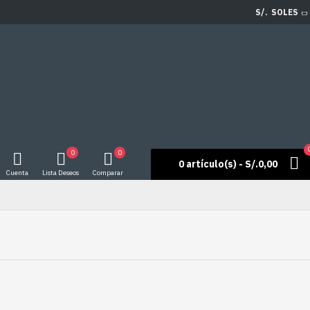
S/.
SOLES
0
0
0 artículo(s) - S/.0,00
Cuenta
Lista Deseos
Comparar