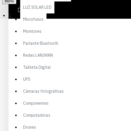
Menu
LUZ SOLAR LED
Categorías
Microfonos
Marca
TEAMGROUP
Monitores
Parlante Bluetooth
TEAMGROUP
Redes LAN/WAN
Tableta Digital
Comparar productos
0
UPS
Ordenar por:
Mostrar:
Cámaras fotográficas
Componentes
Computadoras
Drones