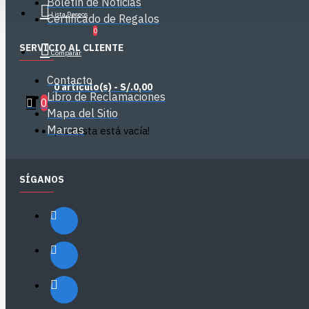
Boletín de Noticias
Lista Deseos
Certificado de Regalos
0
SERVICIO AL CLIENTE
Comparar
Contacto
0 artículo(s) - S/.0,00
Libro de Reclamaciones
0
Mapa del Sitio
Marcas
¡Su cesta está vacía!
SÍGANOS