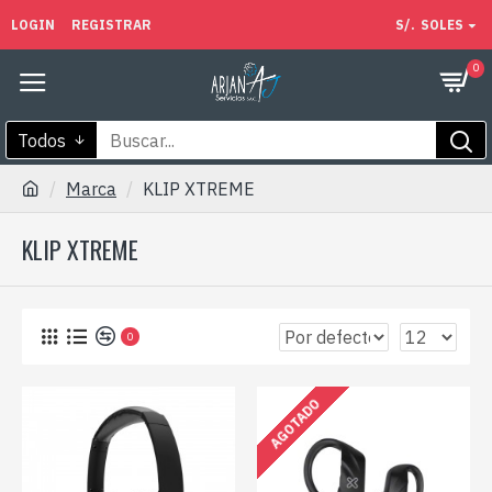
LOGIN
REGISTRAR
S/.
SOLES
0
Todos
Marca
KLIP XTREME
KLIP XTREME
0
AGOTADO