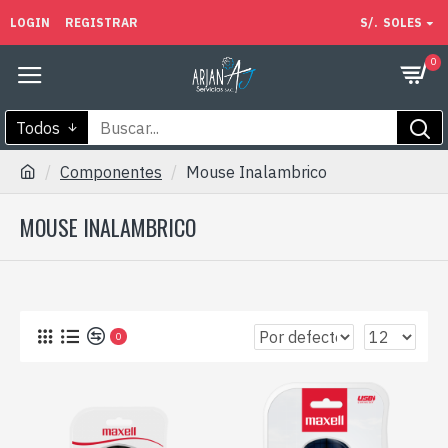
LOGIN
REGISTRAR
S/.
SOLES
0
Todos
Componentes
Mouse Inalambrico
MOUSE INALAMBRICO
0