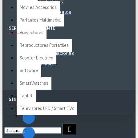
Boletín de Noticias
Moviles Accesorios
Certificado de Regalos
Parlantes Multimedia
SERVICIO AL CLIENTE
Proyectores
Contacto
Reproductores Portatiles
Libro de Reclamaciones
Scooter Electrico
Mapa del Sitio
Software
Marcas
SmartWatches
Tablet
SÍGANOS
Televisores LED / Smart TVs