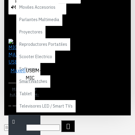
por:
Mostrar:
Moviles Accesorios
Parlantes Multimedia
Proyectores
Reproductores Portatiles
Scooter Electrico
Software
Maxell
USBM-
MIC
SmartWatches
MICROFONO
Tablet
MAXELL USBM-
MIC
Televisores LED / Smart TVs
S/.70,00